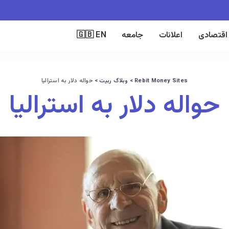
 اقتصادی
اعلانات
جامعه
🇬🇧 EN
Rebit Money Sites
>
وبلاگ ربیت
>
حواله دلار به استرالیا
حواله دلار به استرالیا