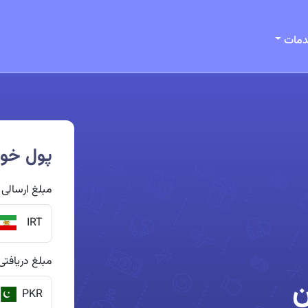
مات
پول خود
مبلغ ارسالی
IRT
مبلغ دریافتی
ن
PKR