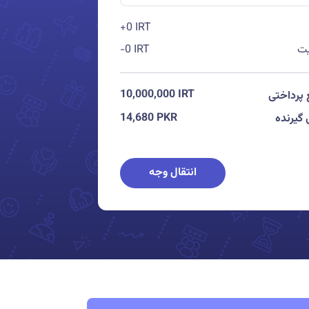
+0 IRT
یت
-0 IRT
10,000,000
IRT
پرداختی
14,680
PKR
 گیرنده
انتقال وجه