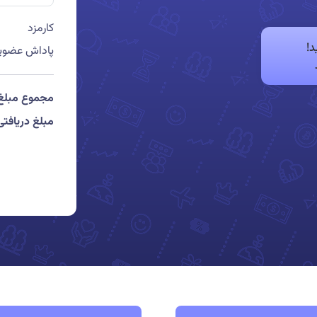
کارمزد
د!
پاداش عضو
مجموع مبلغ 
مبلغ دریافتی