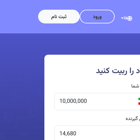
ورود
ثبت نام
فا
 را ربیت کنید
 شما
 گیرنده