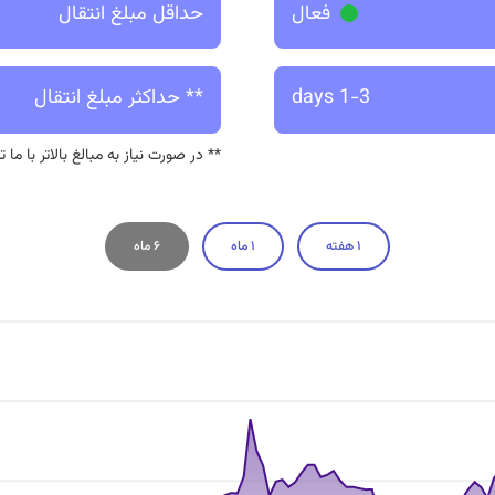
فعال
حداقل مبلغ انتقال
1-3 days
** حداکثر مبلغ انتقال
** در صورت نیاز به مبالغ بالاتر با ما
۱ هفته
۱ ماه
۶ ماه