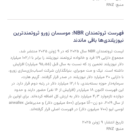
منبع: RNZ
فهرست ثروتمندان NBR: موسسان زورو ثروتمندترین
نیوزیلندی‌ها باقی ماندند
لیست ثروتمندان NBR سال ۲۰۲۵ که در ۹ ژوئن ۲۰۲۵ منتشر شد،
مجموع دارایی ۱۱۹ فرد و خانواده ثروتمند نیوزیلند را برابر با ۱۰۲٫۱ میلیارد
دلار نیوزیلند تخمین زد که نسبت به سال قبل (۹۵٫۵۵ میلیارد) افزایش
داشته است. نیک و مت موبرای، بنیانگذاران شرکت اسباب‌بازی‌سازی زورو،
با دارایی ۲۰ میلیارد دلار نیوزیلند در صدر قرار گرفتند. گرِیم هارت،
سرمایه‌دار حوزه بسته‌بندی، با ۱۲٫۱ میلیارد دلار در رتبه دوم قرار دارد. در
این فهرست اکنون ۱۸ میلیاردر (افزایش از ۱۶ نفر) حضور دارند و حدود
دوازده تازه‌وارد ۴٫۳ میلیارد دلار به ارزش کل اضافه کرده‌اند. برای اولین بار
از سال ۲۰۱۹، دو زن—آنا موبرای (۵۰۰ میلیون دلار) و مدیرعامل airwallex
لوسی لیو (۷۰۰ میلیون دلار) در فهرست اصلی قرار گرفته‌اند.
تاریخ انتشار: ۹ ژوئن ۲۰۲۵
منبع: RNZ