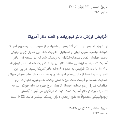
تاریخ انتشار: ۲۳ ژوئن ۲۰۲۵
منبع: RNZ
افزایش ارزش دلار نیوزیلند و افت دلار آمریکا
ارز نیوزیلند پس از اعلام آتش‌بس پیشنهادی از سوی رئیس‌جمهور آمریکا،
دونالد ترامپ، میان ایران و اسرائیل، تقویت شد. این تحول ژئوپولیتیکی
باعث افزایش تمایل سرمایه‌گذاران به ریسک شد که در نتیجه آن، دلار
آمریکا تضعیف و ارزهایی مانند دلار نیوزیلند تقویت شدند. دلار نیوزیلند
با ۰.۳٪ تا ۰.۵۵٪ افزایش به حدود ۰.۶۰۰۹ دلار آمریکا رسید. در پی این
تحول، سرمایه‌ها از دارایی‌های امن خارج و به سمت بازارهای سهام جهانی
هدایت شدند و قیمت نفت نیز کاهش یافت. همچنین، اظهارات نرم
مقامات فدرال رزرو درباره احتمال کاهش نرخ بهره در ماه جولای نیز به
تضعیف بیشتر دلار آمریکا کمک کرد. تحلیلگران می‌گویند آرامش
ژئوپولیتیکی معمولاً به نفع ارزهای دارای ریسک بیشتر مانند NZD است.
تاریخ انتشار: ۲۴ ژوئن ۲۰۲۵
منبع: RNZ