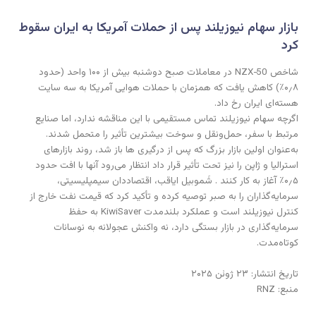
بازار سهام نیوزیلند پس از حملات آمریکا به ایران سقوط
کرد
شاخص NZX‑50 در معاملات صبح دوشنبه بیش از ۱۰۰ واحد (حدود
۰٫۸٪) کاهش یافت که همزمان با حملات هوایی آمریکا به سه سایت
هسته‌ای ایران رخ داد.
اگرچه سهام نیوزیلند تماس مستقیمی با این مناقشه ندارد، اما صنایع
مرتبط با سفر، حمل‌ونقل و سوخت بیشترین تأثیر را متحمل شدند.
به‌عنوان اولین بازار بزرگ که پس از درگیری ‌ها باز شد، روند بازارهای
استرالیا و ژاپن را نیز تحت تأثیر قرار داد انتظار می‌رود آنها با افت حدود
۰٫۵٪ آغاز به کار کنند . شَموبیل ایاقب، اقتصاددان سیمپلیسیتی،
سرمایه‌گذاران را به صبر توصیه کرده و تأکید کرد که قیمت نفت خارج از
کنترل نیوزیلند است و عملکرد بلندمدت KiwiSaver به حفظ
سرمایه‌گذاری در بازار بستگی دارد، نه واکنش عجولانه به نوسانات
کوتاه‌مدت.
تاریخ انتشار: ۲۳ ژوئن ۲۰۲۵
منبع: RNZ