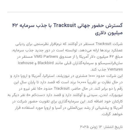
گسترش حضور جهانی Tracksuit با جذب سرمایه ۴۲
میلیون دلاری
شرکت Tracksuit مستقر در آوکلند که نرم‌افزار نظرسنجی برای ردیابی
عملکرد برندها ارائه می‌دهد، توانسته است در دور جدید جذب سرمایه،
مبلغ ۴۲ میلیون دلار آمریکا را از صندوق VMG Partners مستقر در
سان‌فرانسیسکو و سرمایه‌گذاران قبلی مانند Blackbird و Icehouse
Ventures جذب کند.
این شرکت حدود ۱۰۰۰ مشتری در نیوزیلند، استرالیا، آمریکا و اروپا دارد و
در حال نظارت بر تقریباً ۱۰,۰۰۰ برند است که قصد دارد تا پایان سال این
رقم را دو برابر کند. در حال حاضر، Tracksuit حدود ۱۵۰ نفر نیرو در
نیویورک، لندن، سیدنی و آوکلند دارد و قصد دارد دست‌کم ۵۰ نفر دیگر به
کارکنان خود اضافه کند. این سرمایه‌گذاری برای تقویت حضور شرکت در
آمریکا و پشتیبانی از رشد بین‌المللی در آسیا و اروپا مورد استفاده قرار
خواهد گرفت.
تاریخ انتشار: ۱۲ ژوئن ۲۰۲۵